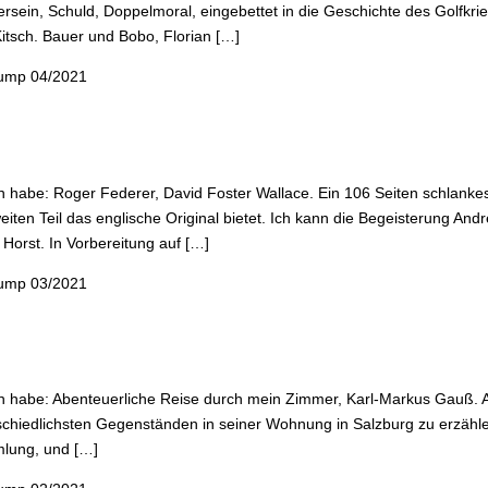
ersein, Schuld, Doppelmoral, eingebettet in die Geschichte des Golfkri
itsch. Bauer und Bobo, Florian […]
ump 04/2021
n habe: Roger Federer, David Foster Wallace. Ein 106 Seiten schlanke
iten Teil das englische Original bietet. Ich kann die Begeisterung Andr
 Horst. In Vorbereitung auf […]
ump 03/2021
en habe: Abenteuerliche Reise durch mein Zimmer, Karl-Markus Gauß. 
schiedlichsten Gegenständen in seiner Wohnung in Salzburg zu erzählen 
mlung, und […]