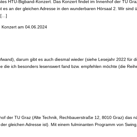
stes HTU-Bigband-Konzert. Das Konzert findet im Innenhof der TU Graz
ht es an der gleichen Adresse in den wunderbaren Hörsaal 2. Wir sind 
 […]
 Konzert am 04.06.2024
wand), darum gibt es auch diesmal wieder (siehe Lesejahr 2022 für di
ene die ich besonders lesenswert fand bzw. empfehlen möchte (die Reih
nhof der TU Graz (Alte Technik, Rechbauerstraße 12, 8010 Graz) das nä
an der gleichen Adresse ist). Mit einem fulminanten Programm von Swing