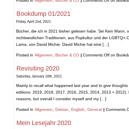
Posted in
Allgemein
,
Bücher & CO
|
Comments Off
on Bookd
Bookdump 01/2021
Friday, April 2nd, 2021
Bücher, die ich in 2021 bisher gelesen habe: Sei Kein Mann, vo
nichtwestlichen Traditionen, aus Popkultur und der LGBTQ+-Co
Lama, von David Michie. David Michie hat eine […]
Posted in
Allgemein
,
Bücher & CO
|
Comments Off
on Bookd
Revisiting 2020
Saturday, January 16th, 2021
Mainly to recall what happened last year and to give thoughts
editions: 2019, 2018, 2017, 2016, 2015, 2014, 2013 + 2012)
reasons, but overall I consider myself and my […]
Posted in
Allgemein
,
Debian
,
English
,
General
|
Comments O
Mein Lesejahr 2020