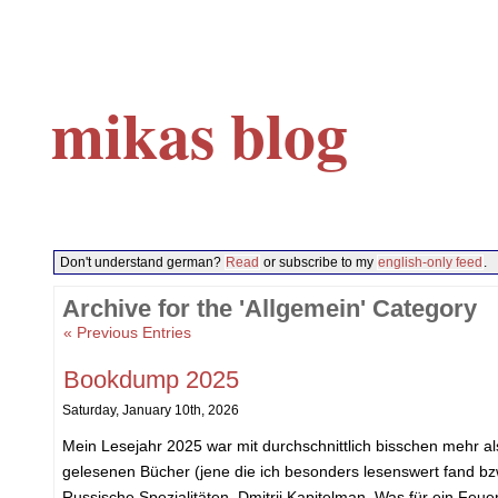
mikas blog
Don't understand german?
Read
or subscribe to my
english-only feed
.
Archive for the 'Allgemein' Category
« Previous Entries
Bookdump 2025
Saturday, January 10th, 2026
Mein Lesejahr 2025 war mit durchschnittlich bisschen mehr a
gelesenen Bücher (jene die ich besonders lesenswert fand bzw
Russische Spezialitäten, Dmitrij Kapitelman. Was für ein Feu