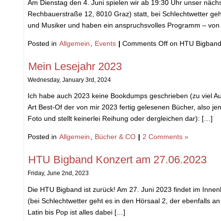
Am Dienstag den 4. Juni spielen wir ab 19:30 Uhr unser näch
Rechbauerstraße 12, 8010 Graz) statt, bei Schlechtwetter ge
und Musiker und haben ein anspruchsvolles Programm – von
Posted in
Allgemein
,
Events
|
Comments Off
on HTU Bigband
Mein Lesejahr 2023
Wednesday, January 3rd, 2024
Ich habe auch 2023 keine Bookdumps geschrieben (zu viel Auf
Art Best-Of der von mir 2023 fertig gelesenen Bücher, also j
Foto und stellt keinerlei Reihung oder dergleichen dar): […]
Posted in
Allgemein
,
Bücher & CO
|
2 Comments »
HTU Bigband Konzert am 27.06.2023
Friday, June 2nd, 2023
Die HTU Bigband ist zurück! Am 27. Juni 2023 findet im Inne
(bei Schlechtwetter geht es in den Hörsaal 2, der ebenfalls 
Latin bis Pop ist alles dabei […]