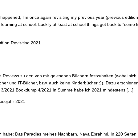
hat happened, I’m once again revisiting my previous year (previous editi
e learning at school. Luckily at least at school things got back to "some 
ff
on Revisiting 2021
Reviews zu den von mir gelesenen Büchern festzuhalten (wobei sich da
cher und IT-Bücher, bzw. auch keine Kinderbücher :)). Dazu erschiene
/2021 Bookdump 4/2021 In Summe habe ich 2021 mindestens […]
esejahr 2021
en habe: Das Paradies meines Nachbarn, Nava Ebrahimi. In 220 Seiten