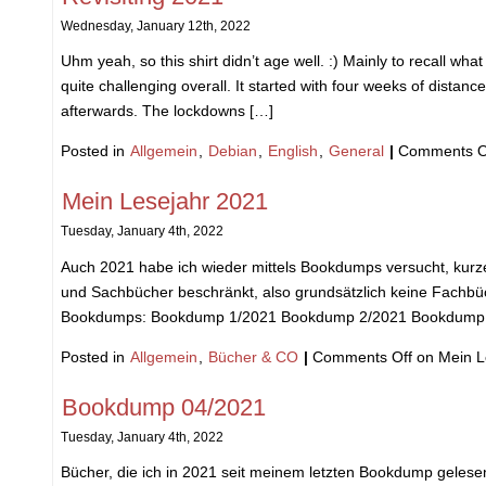
Wednesday, January 12th, 2022
Uhm yeah, so this shirt didn’t age well. :) Mainly to recall w
quite challenging overall. It started with four weeks of distanc
afterwards. The lockdowns […]
Posted in
Allgemein
,
Debian
,
English
,
General
|
Comments O
Mein Lesejahr 2021
Tuesday, January 4th, 2022
Auch 2021 habe ich wieder mittels Bookdumps versucht, kurze 
und Sachbücher beschränkt, also grundsätzlich keine Fachbü
Bookdumps: Bookdump 1/2021 Bookdump 2/2021 Bookdump 3
Posted in
Allgemein
,
Bücher & CO
|
Comments Off
on Mein L
Bookdump 04/2021
Tuesday, January 4th, 2022
Bücher, die ich in 2021 seit meinem letzten Bookdump geles