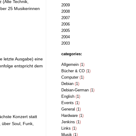
 (Alte Technik,
2009
über 25 Musikerinnen
2008
2007
2006
2005
2004
2003
categories:
e letzte Ausgabe) eine
Allgemein
(
1
)
enfolge entspricht dem
Bücher & CO
(
1
)
Computer
(
1
)
Debian
(
1
)
Debian-German
(
1
)
English
(
1
)
Events
(
1
)
General
(
1
)
Hardware
(
1
)
chste Konzert statt
Jenkins
(
1
)
, über Soul, Funk,
Links
(
1
)
Musik
(
1
)