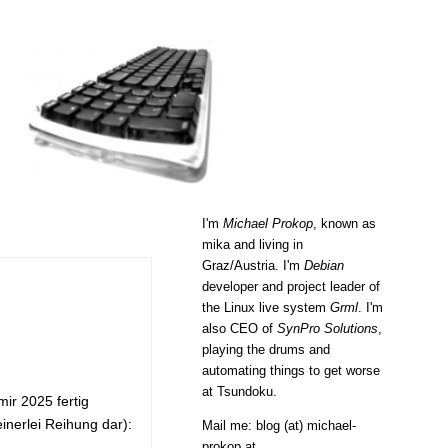
I'm
Michael Prokop
, known as
mika and living in
Graz/Austria. I'm
Debian
developer and project leader of
the Linux live system
Grml
. I'm
also CEO of
SynPro Solutions
,
playing the drums and
automating things to get worse
at
Tsundoku
.
ir 2025 fertig
inerlei Reihung dar):
Mail me: blog (at) michael-
prokop.at