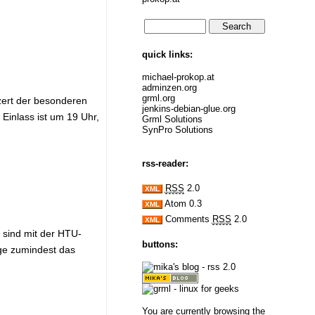
quick links:
michael-prokop.at
adminzen.org
grml.org
ert der besonderen
jenkins-debian-glue.org
Einlass ist um 19 Uhr,
Grml Solutions
SynPro Solutions
rss-reader:
RSS
2.0
XML
Atom 0.3
XML
Comments
RSS
2.0
XML
 sind mit der HTU-
buttons:
öge zumindest das
You are currently browsing the