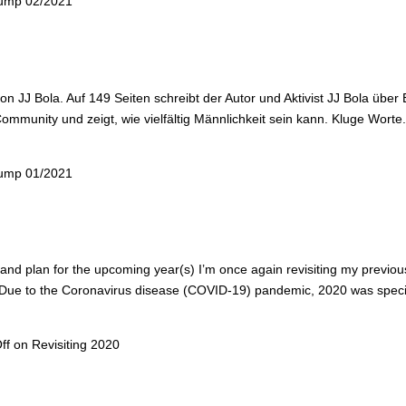
ump 02/2021
n JJ Bola. Auf 149 Seiten schreibt der Autor und Aktivist JJ Bola über 
mmunity und zeigt, wie vielfältig Männlichkeit sein kann. Kluge Worte.
ump 01/2021
 and plan for the upcoming year(s) I’m once again revisiting my previou
. Due to the Coronavirus disease (COVID-19) pandemic, 2020 was speci
ff
on Revisiting 2020