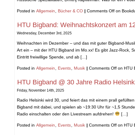
Posted in
Allgemein
,
Bücher & CO
|
Comments Off
on Bookd
HTU Bigband: Weihnachtskonzert am 1
Wednesday, December 3rd, 2025
Weihnachten im Dezember – und das mit guter Bigband-Musi
Art ein – mit der HTU Bigband im Mo.xx! Es gibt Jazz-Rock, S
Eintritt freiwillige Spende, und ab […]
Posted in
Allgemein
,
Events
,
Musik
|
Comments Off
on HTU B
HTU Bigband @ 30 Jahre Radio Helsink
Friday, November 14th, 2025
Radio Helsinki wird 30, und feiert das mit einem prall gefü
Bigband mit dabei, und spielen ab ~19:30 Uhr für ~1,5 Stunden
Radio einschalten oder den Livestream aufdrehen!
[…]
Posted in
Allgemein
,
Events
,
Musik
|
Comments Off
on HTU B