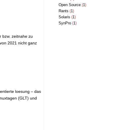
Open Source
(
1
)
Rants
(
1
)
Solaris
(
1
)
SynPro
(
1
)
r bzw. zeitnahe zu
von 2021 nicht ganz
entierte loesung – das
Linuxtagen (GLT) und