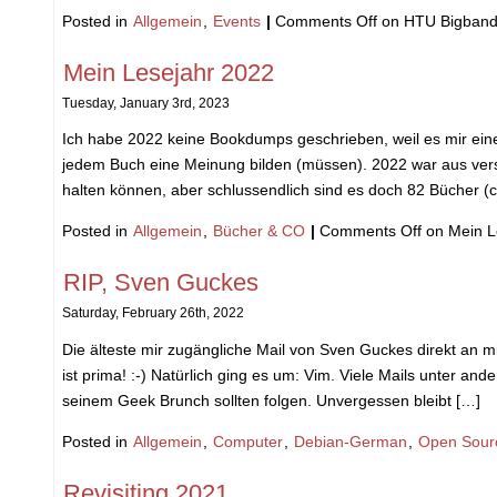
Posted in
Allgemein
,
Events
|
Comments Off
on HTU Bigband
Mein Lesejahr 2022
Tuesday, January 3rd, 2023
Ich habe 2022 keine Bookdumps geschrieben, weil es mir einer
jedem Buch eine Meinung bilden (müssen). 2022 war aus ver
halten können, aber schlussendlich sind es doch 82 Bücher (c
Posted in
Allgemein
,
Bücher & CO
|
Comments Off
on Mein L
RIP, Sven Guckes
Saturday, February 26th, 2022
Die älteste mir zugängliche Mail von Sven Guckes direkt an m
ist prima! :-) Natürlich ging es um: Vim. Viele Mails unter
seinem Geek Brunch sollten folgen. Unvergessen bleibt […]
Posted in
Allgemein
,
Computer
,
Debian-German
,
Open Sour
Revisiting 2021