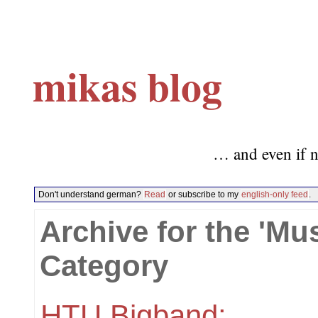
mikas blog
… and even if n
Don't understand german?
Read
or subscribe to my
english-only feed
.
Archive for the 'Mus
Category
HTU Bigband: