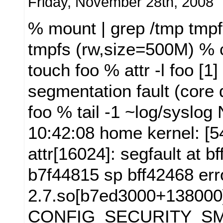
Friday, November 28th, 2008
% mount | grep /tmp tmpf
tmpfs (rw,size=500M) % 
touch foo % attr -l foo [1
segmentation fault (core 
foo % tail -1 ~log/syslog
10:42:08 home kernel: [
attr[16024]: segfault at b
b7f44815 sp bff42468 erro
2.7.so[b7ed3000+138000
CONFIG_SECURITY_SM