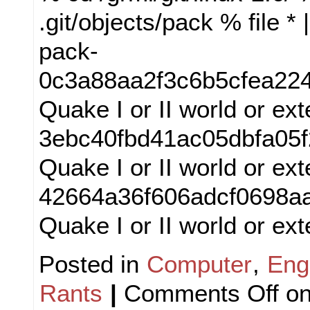
.git/objects/pack % file * 
pack-
0c3a88aa2f3c6b5cfea224
Quake I or II world or ex
3ebc40fbd41ac05dbfa05f
Quake I or II world or ex
42664a36f606adcf0698a
Quake I or II world or ex
Posted in
Computer
,
Eng
Rants
|
Comments Off
on