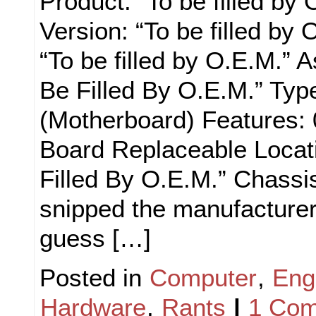
Product: “To be filled by 
Version: “To be filled by 
“To be filled by O.E.M.” A
Be Filled By O.E.M.” Typ
(Motherboard) Features:
Board Replaceable Locati
Filled By O.E.M.” Chassis
snipped the manufacturer.
guess […]
Posted in
Computer
,
Eng
Hardware
,
Rants
|
1 Com