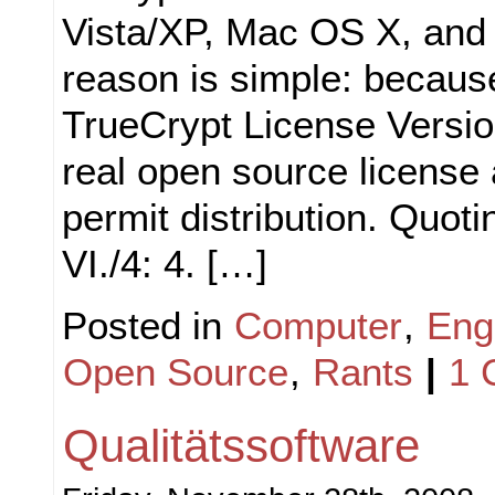
Vista/XP, Mac OS X, and 
reason is simple: becaus
TrueCrypt License Version
real open source license
permit distribution. Quoti
VI./4: 4. […]
Posted in
Computer
,
Eng
Open Source
,
Rants
|
1 
Qualitätssoftware