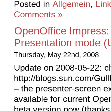
Posted in
Allgemein
,
Lin
Comments »
OpenOffice Impress:
Presentation mode (
Thursday, May 22nd, 2008
Update on 2008-05-22: c
http://blogs.sun.com/Gu
– the presenter-screen ex
available for current Ope
beta version now (thanks 