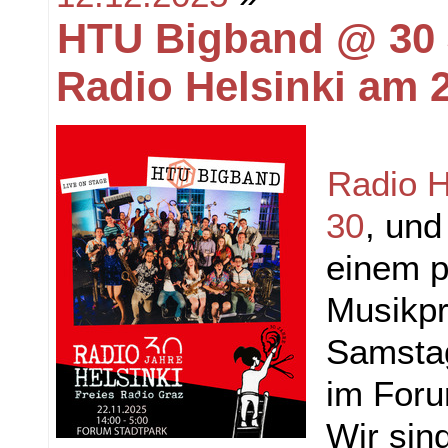
HTU Bigband @ 30 
Radio Helsinki am 
Radio H
30
, und
einem pr
Musikp
Samsta
im Foru
Wir sin