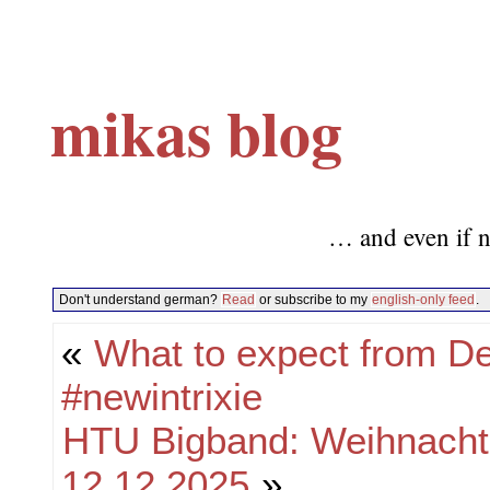
mikas blog
… and even if n
Don't understand german?
Read
or subscribe to my
english-only feed
.
«
What to expect from Deb
#newintrixie
HTU Bigband: Weihnacht
12.12.2025
»