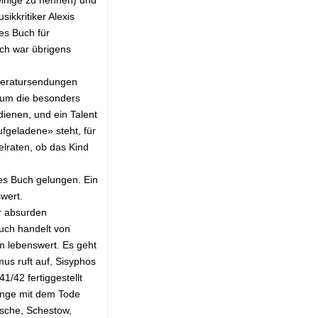
kkritiker Alexis
nes Buch für
ch war übrigens
iteratursendungen
 um die besonders
ienen, und ein Talent
fgeladene» steht, für
elraten, ob das Kind
ches Buch gelungen. Ein
wert.
er absurden
uch handelt von
em lebenswert. Es geht
us ruft auf, Sisyphos
1/42 fertiggestellt
Dinge mit dem Tode
sche, Schestow,