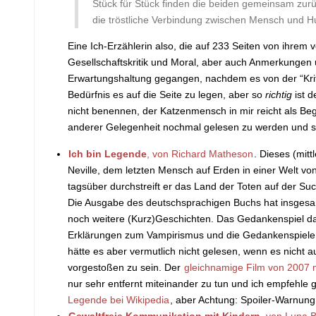
Stück für Stück finden die beiden gemeinsam zur
die tröstliche Verbindung zwischen Mensch und H
Eine Ich-Erzäh­lerin also, die auf 233 Seiten von ihre
Gesellschaftskritik und Moral, aber auch Anmerkungen u
Erwartungshaltung gegangen, nachdem es von der “Kritik
Bedürfnis es auf die Seite zu legen, aber so
richtig
ist d
nicht benennen, der Katzenmensch in mir reicht als Beg
anderer Gelegenheit nochmal gelesen zu werden und si
Ich bin Legende
, von Richard Matheson
. Dieses (mit
Neville, dem letzten Mensch auf Erden in einer Welt vo
tagsüber durchstreift er das Land der Toten auf der S
Die Ausgabe des deutschsprachigen Buchs hat insgesam
noch weitere (Kurz)Geschichten. Das Gedankenspiel das 
Erklärungen zum Vampirismus und die Gedankenspiele r
hätte es aber vermutlich nicht gelesen, wenn es nicht 
vorgestoßen zu sein. Der
gleichnamige Film von 2007 m
nur sehr entfernt miteinander zu tun und ich empfehle
Legende bei Wikipedia
, aber Achtung: Spoiler-Warnung
Gewaltfreie Kommunikation mit Kindern
, von Luna 