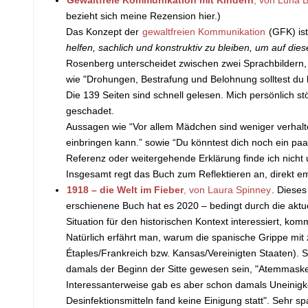
bezieht sich meine Rezension hier.)
Das Konzept der
gewaltfreien Kommunikation
(GFK) ist
helfen, sachlich und konstruktiv zu bleiben, um auf d
Rosenberg unterscheidet zwischen zwei Sprachbildern,
wie "Drohungen, Bestrafung und Belohnung solltest du b
Die 139 Seiten sind schnell gelesen. Mich persönlich stö
geschadet.
Aussagen wie “Vor allem Mädchen sind weniger verhaltens
einbringen kann.” sowie “Du könntest dich noch ein paa
Referenz oder weitergehende Erklärung finde ich nicht 
Insgesamt regt das Buch zum Reflektieren an, direkt em
1918 – die Welt im Fieber
, von Laura Spinney
. Dieses
erschienene Buch hat es 2020 – bedingt durch die aktuel
Situation für den historischen Kontext interessiert, ko
Natürlich erfährt man, warum die spanische Grippe mit z
Étaples/Frankreich bzw. Kansas/Vereinigten Staaten). 
damals der Beginn der Sitte gewesen sein, "Atemmask
Interessanterweise gab es aber schon damals Uneinigk
Desinfektionsmitteln fand keine Einigung statt". Sehr