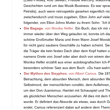
Geschichten rund um das Musik-Business. Es war sprac
Petridis), auch wenn retrospektiv gesehen eigentlich nic
zwischendurch und muss zugeben, Elton John auf viel
folgender, von Elton Johns Mutter zu ihrem Sohn:
“Ich 
Die Bagage
, von Monika Helfer
. Ein Buch, das ich mi
immer wieder über den Weg gelaufen ist, konnte ich d
schöne Großmutter Maria und ihren Mann Josef Moosbrug
für nicht ganz saubere Geschäfte zu haben scheint. Si
die Träger die kein festes Dach über dem Kopf hatten u
namens Grete von Josef oder aber doch von einem de
Monika Helfer erzählt aus einer autobiografischen Ich-Pe
besonders schöner Satz aus dem Buch: »Du hast wahrsc
Der Mythos des Sisyphos
, von Albert Camus
. Die 18
Betrachtung, dem absurden Mensch, dem absurden Wer
Selbstmord, der menschlichen
conditio
, dem Auflehnen,
um den Don-Juanismus, Hamlet mit Schauspiel und Thea
als glücklichen Menschen anzusehen. All dies mit dem H
wurde. Er definiert das Absurde als etwas, was durch 
endet. Camus referenziert dabei auf andere dem Them