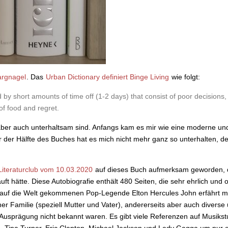
argnagel
. Das
Urban Dictionary definiert Binge Living
wie folgt:
 by short amounts of time off (1-2 days) that consist of poor decisions
f food and regret.
aber auch unterhaltsam sind. Anfangs kam es mir wie eine moderne und
der Hälfte des Buches hat es mich nicht mehr ganz so unterhalten, d
Literaturclub vom 10.03.2020
auf dieses Buch aufmerksam geworden, d
 hätte. Diese Autobiografie enthält 480 Seiten, die sehr ehrlich und 
 auf die Welt gekommenen Pop-Legende Elton Hercules John erfährt ma
iner Familie (speziell Mutter und Vater), andererseits aber auch divers
 Ausprägung nicht bekannt waren. Es gibt viele Referenzen auf Musikst
a, Tina Turner, Eric Clapton, Michael Jackson und Lady Gagga um nur 