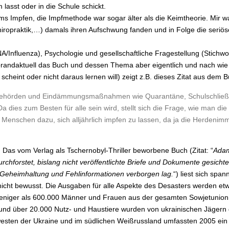
lasst oder in die Schule schickt.
s Impfen, die Impfmethode war sogar älter als die Keimtheorie. Mir w
Chiropraktik,…) damals ihren Aufschwung fanden und in Folge die seri
A/Influenza), Psychologie und gesellschaftliche Fragestellung (Stichwor
e brandaktuell das Buch und dessen Thema aber eigentlich und nach wie 
heint oder nicht daraus lernen will) zeigt z.B. dieses Zitat aus dem B
e Behörden und Eindämmungsmaßnahmen wie Quarantäne, Schulschlie
es zum Besten für alle sein wird, stellt sich die Frage, wie man die
 Menschen dazu, sich alljährlich impfen zu lassen, da ja die Herdenimm
. Das vom Verlag als Tschernobyl-Thriller beworbene Buch (Zitat: “
Adam
chforstet, bislang nicht veröffentlichte Briefe und Dokumente gesichtet.
 Geheimhaltung und Fehlinformationen verborgen lag.
“) liest sich spa
icht bewusst. Die Ausgaben für alle Aspekte des Desasters werden et
ht weniger als 600.000 Männer und Frauen aus der gesamten Sowjetunio
 und über 20.000 Nutz- und Haustiere wurden von ukrainischen Jägern 
sten der Ukraine und im südlichen Weißrussland umfassten 2005 ein