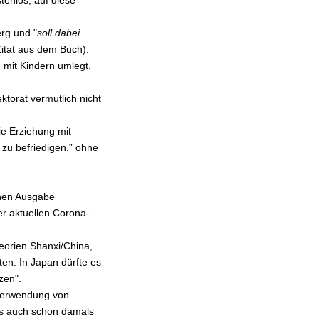
rg und "
soll dabei
Zitat aus dem Buch).
 mit Kindern umlegt,
ktorat vermutlich nicht
ie Erziehung mit
 zu befriedigen.” ohne
chen Ausgabe
er aktuellen Corona-
heorien Shanxi/China,
en. In Japan dürfte es
zen".
 Verwendung von
 es auch schon damals