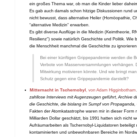
ein großes Thema war, ob man die Kinder lieber daheim 
Es gab auch damals schon hitzige Diskussionen rund um
nicht bewusst, dass alternative Heiler (Homöopathie, 
“alternative Medizin” erwarben.
Es gibt diverse Ausflüge in die Medizin (Keimtheorie, RN
Resilienz”) sowie natürlich Geschichte und Politik. Wi
die Menschheit manchmal die Geschichte zu ignorieren sc
Bei einer künftigen Grippepandemie werden di
Verbote von Massenversammlungen verhängen. Da di
Mitwirkung motivieren könnte. Und wie bringt man
Schutz gegen eine Grippepandemie darstellt?
Mitternacht in Tschernobyl
, von Adam Higginbotham
zahllose Interviews mit Augenzeugen geführt, Archive dur
die Geschichte, die bislang im Sumpf von Propaganda,
Fakten der Atomkatastrophe waren mir in dieser Form n
Milliarden Dollar geschätzt, bis 1991 hatten sich nic
Aufräumarbeiten als Tschernobyl-Liquidatoren beteiligt
kontaminierten und unbewohnbaren Bereiche im Nordwe