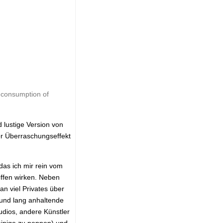
, consumption of
 lustige Version von
er Überraschungseffekt
as ich mir rein vom
offen wirken. Neben
n viel Privates über
e und lang anhaltende
udios, andere Künstler
einige zu nennen) und