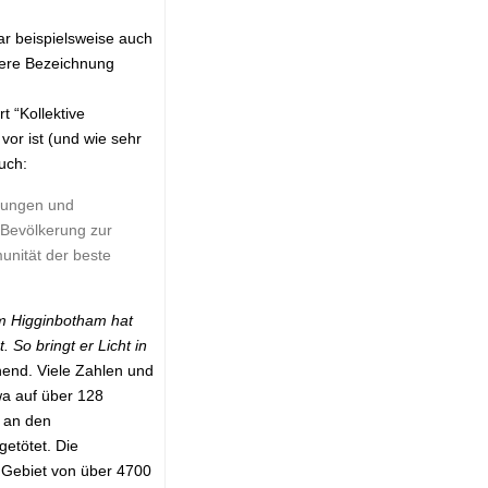
ar beispielsweise auch
ösere Bezeichnung
t “Kollektive
vor ist (und wie sehr
uch:
ßungen und
 Bevölkerung zur
unität der beste
 Higginbotham hat
 So bringt er Licht in
nnend. Viele Zahlen und
wa auf über 128
n an den
getötet. Die
 Gebiet von über 4700