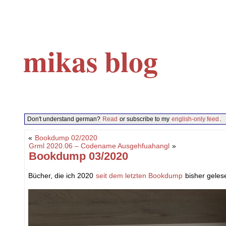
mikas blog
Don't understand german?
Read
or subscribe to my
english-only feed
.
«
Bookdump 02/2020
Grml 2020.06 – Codename Ausgehfuahangl
»
Bookdump 03/2020
Bücher, die ich 2020
seit dem letzten Bookdump
bisher geles