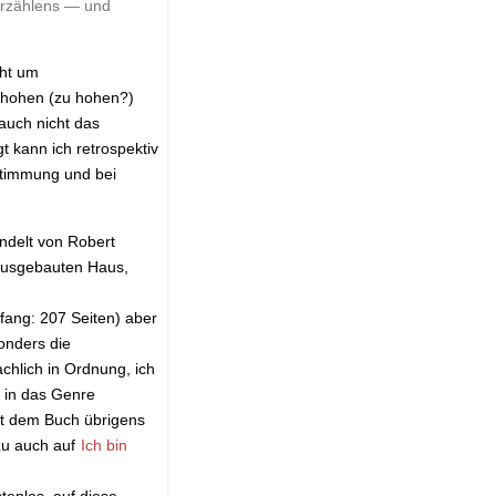
 Erzählens — und
eht um
r hohen (zu hohen?)
auch nicht das
t kann ich retrospektiv
 Stimmung und bei
andelt von Robert
 ausgebauten Haus,
fang: 207 Seiten) aber
onders die
chlich in Ordnung, ich
t in das Genre
mit dem Buch übrigens
zu auch auf
Ich bin
tenlos, auf diese