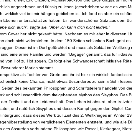
hlich angenehmen und flüssig zu lesen (geschrieben wurde es vom Musi
ht wirklich viel bei mir hängen geblieben ist. Ich fand es aber ein schö
en Ebenen unterschätzt zu haben. Ein wunderschöner Satz aus dem Bu
liebe dich auch”, sagte sie. “Aber ich kann dich nicht leiden.”
r vom Cover her nicht gekauft hätte. Nachdem es mir aber in diversen L
ann doch nicht widerstehen. In dem 150 Seiten schlanken Buch geht es
ger. Dieser ist im Dorf gefürchtet und muss als Soldat im Weltkrieg d
e sind eine arme Familie und werden “Bagage” genannt, das für »das Au
nd von Hof zu Hof zogen. Es folgt eine Schwangerschaft inklusive Räts
r Bewunderer Marias stammt.
rspektive als Tochter von Grete und ihr ist hier ein wirklich fantastis
heinlich keine Chance, nicht etwas Besonderes zu sein.« Sehr lesens
7 Seiten des bekannten Philosophen und Schriftstellers handeln von d
k und schlussendlich dem titelgebenden Mythos des Sisyphos. Das B
 der Freiheit und der Leidenschaft. Das Leben ist absurd, aber trotzd
ter, und natürlich Sisyphos und dessen Kampf gegen den Gipfel. Cam
intergrund, dass dieses Werk zur Zeit des 2. Weltkrieges im Winter 194
Gegenüberstellung von verglichenen Elementen entsteht, und wie alle 
a des Absurden verbundene Philosophen wie Pascal, Kierkegaar, Nietz