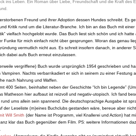
ück ins Leben. Ein Roman über Liebe, Freundschaft und die Kraft des
und.
m verstorbenen Freund und ihrer Adoption dessen Hundes schreibt. Es g
nd Kritik rund um die Literatur-Branche. Ich bin an das Buch mit eine
” vielfach hochgelobt wurde. Das Buch liest sich schön und ich hatte 
er Funke für mich einfach nicht über gesprungen. Woran das genau lieg
ründung vermutlich nicht aus. Es schreit insofern danach, in anderer
ch dabei aufs Buch erneut einzulassen.
tlerweile vergriffene) Buch wurde ursprünglich 1954 geschrieben und h
n Vampiren. Nachts verbarrikadiert er sich in seinem zu einer Festung
uche nach Nahrung und Waffen.
t 400 Seiten, beinhaltet neben der Geschichte “Ich bin Legende” (Um
Matheson hier aufbaut ist reizvoll und negativ-utopisch. Ich fand bes
und ums allein sein spannend. Die deutschsprachige Ausgabe ist spra
auf der Leseliste (m)eines Buchclubs gestanden wäre, bereue aber nich
it Will Smith
(der Name ist Programm, viel Knallerei und Action) hat 
 ganz klar das Buch gegenüber dem Film. PS: weitere Informationen da
.
Becker
. (Anmerkung: die Kindle-Ausgabe gibt es (zumindest aktuell) kos