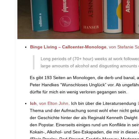
Binge Living – Callcenter-Monologe
, von Stefanie S
Long periods of (70+ hour) weeks at work followed
large amounts of alcohol and disgusting amounts o
Es gibt 193 Seiten an Monologen, die derb und banal, 
Peter Handkes “Wunschloses Unglück” vor. Ab ungefähr 
dürfte für mich ein wenig verloren gegangen sein.
Ich
, von Elton John
. Ich bin über die Literatursendung
Thema und der Aufmachung sonst wohl eher nicht gekauft
der Geschichte hinter der als Reginald Kenneth Dwight
den Popstar. Einerseits einiges rund um Konflikte in se
Kokain-, Alkohol- und Sex-Eskapaden, die mir in dieser
(Elwis Presley, Rod Stewart, Freddie Mercury, Madonn