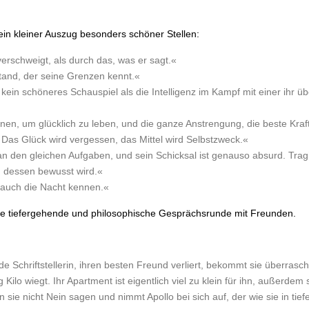
 ein kleiner Auszug besonders schöner Stellen:
rschweigt, als durch das, was er sagt.«
tand, der seine Grenzen kennt.«
in schöneres Schauspiel als die Intelligenz im Kampf mit einer ihr ü
nen, um glücklich zu leben, und die ganze Anstrengung, die beste Kraf
 Das Glück wird vergessen, das Mittel wird Selbstzweck.«
an den gleichen Aufgaben, und sein Schicksal ist genauso absurd. Tragi
h dessen bewusst wird.«
 auch die Nacht kennen.«
eine tiefergehende und philosophische Gesprächsrunde mit Freunden.
ende Schriftstellerin, ihren besten Freund verliert, bekommt sie überra
g Kilo wiegt. Ihr Apartment ist eigentlich viel zu klein für ihn, außerdem
sie nicht Nein sagen und nimmt Apollo bei sich auf, der wie sie in tiefe