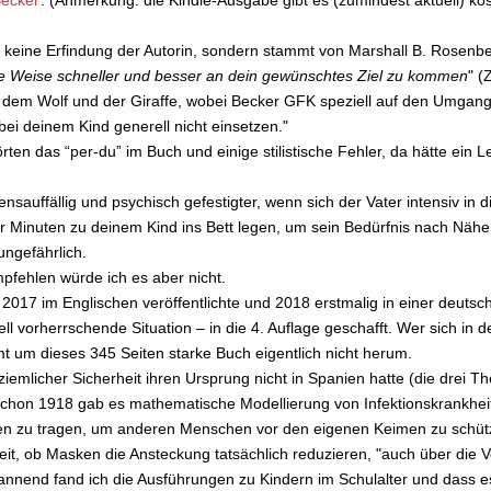
 keine Erfindung der Autorin, sondern stammt von Marshall B. Rosenbe
iese Weise schneller und besser an dein gewünschtes Ziel zu kommen
" (
 dem Wolf und der Giraffe, wobei Becker GFK speziell auf den Umgang
ei deinem Kind generell nicht einsetzen."
rten das “per-du” im Buch und einige stilistische Fehler, da hätte ein Le
auffällig und psychisch gefestigter, wenn sich der Vater intensiv in d
r Minuten zu deinem Kind ins Bett legen, um sein Bedürfnis nach Nähe
ungefährlich.
pfehlen würde ich es aber nicht.
 2017 im Englischen veröffentlichte und 2018 erstmalig in einer deuts
l vorherrschende Situation – in die 4. Auflage geschafft. Wer sich in d
mmt um dieses 345 Seiten starke Buch eigentlich nicht herum.
iemlicher Sicherheit ihren Ursprung nicht in Spanien hatte (die drei T
Schon 1918 gab es mathematische Modellierung von Infektionskrankheit
en zu tragen, um anderen Menschen vor den eigenen Keimen zu schüt
eit, ob Masken die Ansteckung tatsächlich reduzieren, "auch über die
 spannend fand ich die Ausführungen zu Kindern im Schulalter und dass