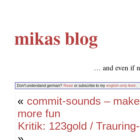
mikas blog
… and even if n
Don't understand german?
Read
or subscribe to my
english-only feed
.
«
commit-sounds – make
more fun
Kritik: 123gold / Traurin
»