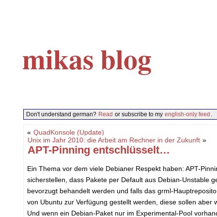
mikas blog
Don't understand german?
Read
or subscribe to my
english-only feed
.
«
QuadKonsole (Update)
Unix im Jahr 2010: die Arbeit am Rechner in der Zukunft
»
APT-Pinning entschlüsselt…
Ein Thema vor dem viele Debianer Respekt haben: APT-Pinni
sicherstellen, dass Pakete per Default aus Debian-Unstable
bevorzugt behandelt werden und falls das grml-Hauptrepositor
von Ubuntu zur Verfügung gestellt werden, diese sollen aber 
Und wenn ein Debian-Paket nur im Experimental-Pool vorhanden