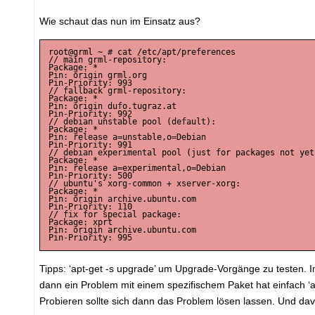
Wie schaut das nun im Einsatz aus?
root@grml ~ # cat /etc/apt/preferences

// main grml-repository:

Package: *

Pin: origin grml.org

Pin-Priority: 993

// fallback grml-repository:

Package: *

Pin: origin dufo.tugraz.at

Pin-Priority: 992

// debian unstable pool (default):

Package: *

Pin: release a=unstable,o=Debian

Pin-Priority: 991

// debian experimental pool (just for packages not yet
Package: *

Pin: release a=experimental,o=Debian

Pin-Priority: 500

// ubuntu's xorg-common + xserver-xorg:

Package: *

Pin: origin archive.ubuntu.com

Pin-Priority: 110

// fix for special package:

Package: xprt

Pin: origin archive.ubuntu.com

Pin-Priority: 995
Tipps: ‘apt-get -s upgrade’ um Upgrade-Vorgänge zu testen.
dann ein Problem mit einem spezifischem Paket hat einfach ‘
Probieren sollte sich dann das Problem lösen lassen. Und davo